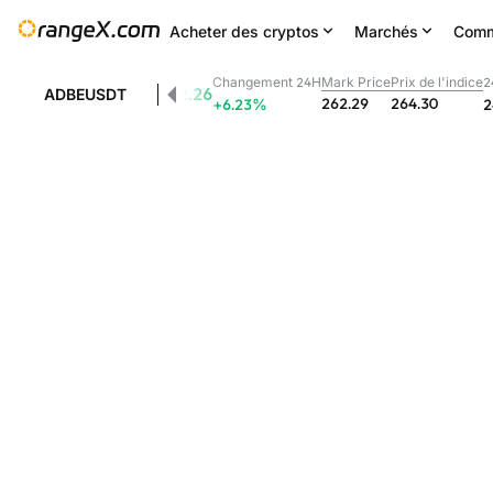
Acheter des cryptos
Marchés
Comm
Changement 24H
Mark Price
Prix de l'indice
2
262.26
ADBEUSDT
262.29
264.30
+6.23
%
2