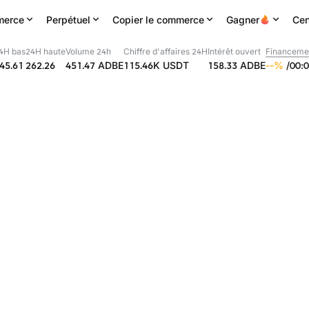
erce
Perpétuel
Copier le commerce
Gagner
Cen
4H bas
24H haute
Volume 24h
Chiffre d'affaires 24H
Intérêt ouvert
Financeme
45.61
262.26
451.47
ADBE
115.46K
USDT
158.33
ADBE
--
%
/
00
:
0