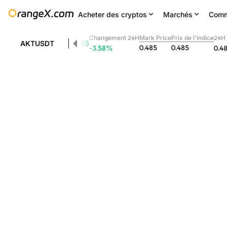
Acheter des cryptos
Marchés
Comm
Changement 24H
Mark Price
Prix de l'indice
24H
0.485
AKTUSDT
0.485
0.485
-3.58
%
0.4