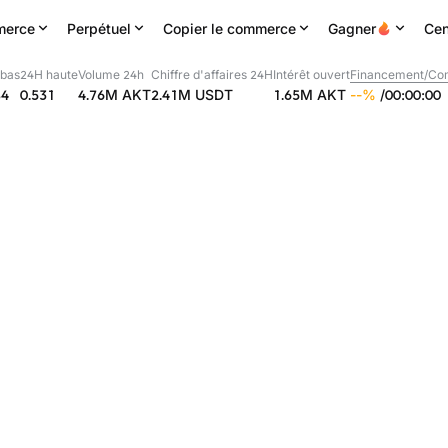
erce
Perpétuel
Copier le commerce
Gagner
Cen
 bas
24H haute
Volume 24h
Chiffre d'affaires 24H
Intérêt ouvert
Financement/Com
84
0.531
4.76M
AKT
2.41M
USDT
1.65M
AKT
--
%
/
00
:
00
:
00