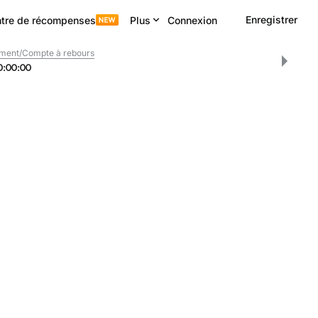
Enregistrer
tre de récompenses
Plus
Connexion
ment/Compte à rebours
0
:
00
:
00