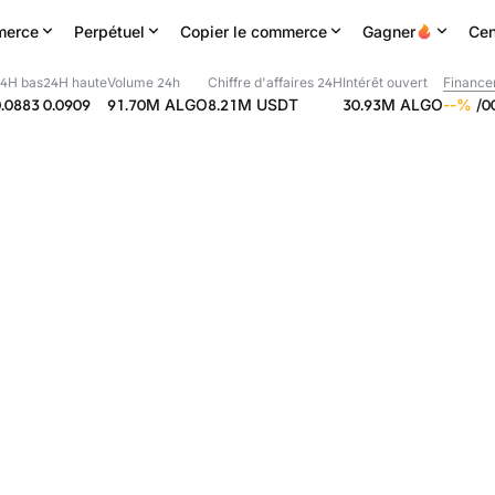
erce
Perpétuel
Copier le commerce
Gagner
Cen
4H bas
24H haute
Volume 24h
Chiffre d'affaires 24H
Intérêt ouvert
Finance
0.0883
0.0909
91.70M
ALGO
8.21M
USDT
30.93M
ALGO
--
%
/
0