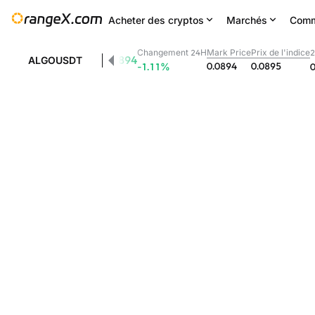
Acheter des cryptos
Marchés
Comm
Changement 24H
Mark Price
Prix de l'indice
2
0.0894
ALGOUSDT
0.0894
0.0895
-1.11
%