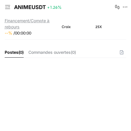
ANIMEUSDT
+1.26
%
Financement/Compte à
rebours
25X
Croix
--
%
/
00
:
00
:
00
Postes
(
0
)
Commandes ouvertes
(
0
)