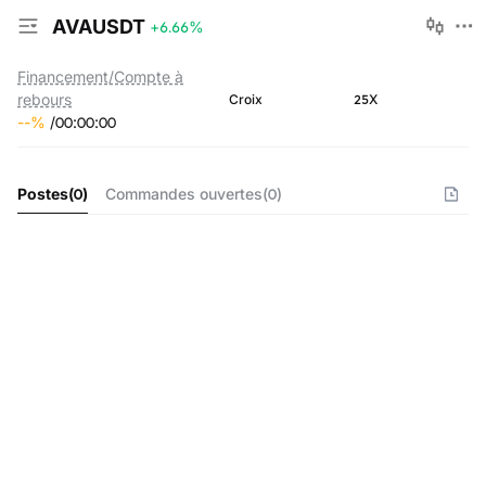
AVAUSDT
+6.66
%
Financement/Compte à
rebours
25X
Croix
--
%
/
00
:
00
:
00
Postes
(
0
)
Commandes ouvertes
(
0
)