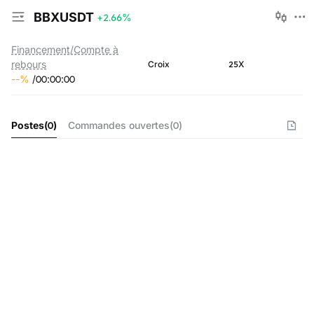
BBXUSDT
+2.66
%
Financement/Compte à
rebours
25X
Croix
--
%
/
00
:
00
:
00
Postes
(
0
)
Commandes ouvertes
(
0
)