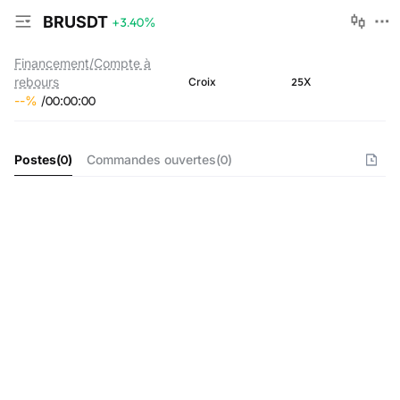
BRUSDT
+3.40
%
Financement/Compte à
rebours
25X
Croix
--
%
/
00
:
00
:
00
Postes
(
0
)
Commandes ouvertes
(
0
)