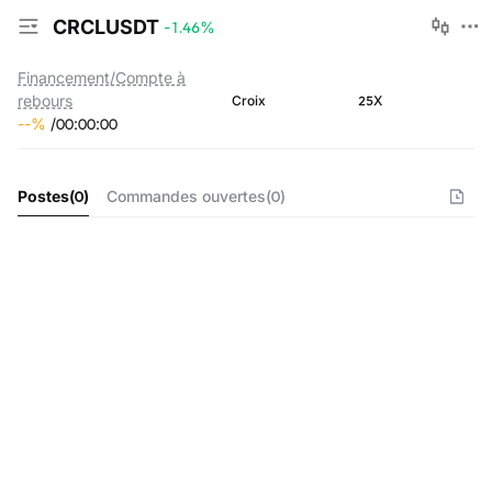
CRCLUSDT
-1.46
%
Financement/Compte à
rebours
25X
Croix
--
%
/
00
:
00
:
00
Postes
(
0
)
Commandes ouvertes
(
0
)