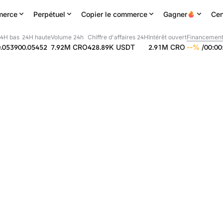
erce
Perpétuel
Copier le commerce
Gagner
Cen
4H bas
24H haute
Volume 24h
Chiffre d'affaires 24H
Intérêt ouvert
Financement
0.05390
0.05452
7.92M
CRO
428.89K
USDT
2.91M
CRO
--
%
/
00
:
00