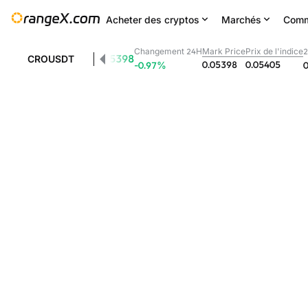
Acheter des cryptos
Marchés
Comm
Changement 24H
Mark Price
Prix de l'indice
2
0.05398
CROUSDT
0.05398
0.05405
-0.97
%