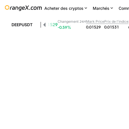
Acheter des cryptos
Marchés
Comm
Changement 24H
Mark Price
Prix de l'indice
0.01529
DEEPUSDT
0.01529
0.01531
-0.59
%