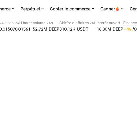
erce
Perpétuel
Copier le commerce
Gagner
Cen
24H bas
24H haute
Volume 24h
Chiffre d'affaires 24H
Intérêt ouvert
Finance
0.01507
0.01561
52.72M
DEEP
810.12K
USDT
18.80M
DEEP
--
%
/
0