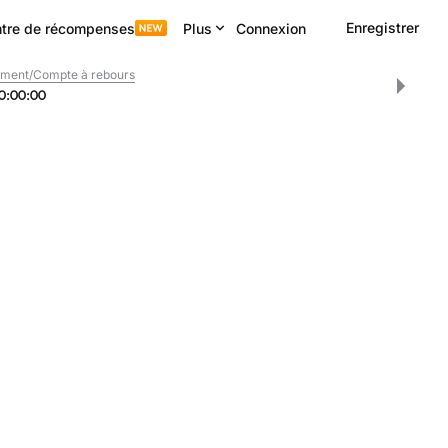
Enregistrer
tre de récompenses
Plus
Connexion
ment/Compte à rebours
0
:
00
:
00