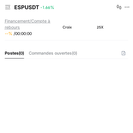
ESPUSDT
-1.66
%
Financement/Compte à
rebours
25X
Croix
--
%
/
00
:
00
:
00
Postes
(
0
)
Commandes ouvertes
(
0
)