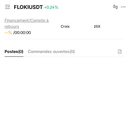
FLOKIUSDT
+0.24
%
Financement/Compte à
rebours
25X
Croix
--
%
/
00
:
00
:
00
Postes
(
0
)
Commandes ouvertes
(
0
)