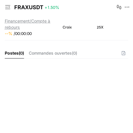
FRAXUSDT
+1.50
%
Financement/Compte à
rebours
25X
Croix
--
%
/
00
:
00
:
00
Postes
(
0
)
Commandes ouvertes
(
0
)