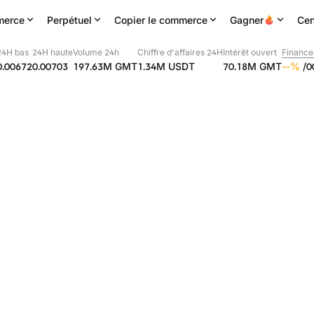
erce
Perpétuel
Copier le commerce
Gagner
Cen
24H bas
24H haute
Volume 24h
Chiffre d'affaires 24H
Intérêt ouvert
Finance
0.00672
0.00703
197.63M
GMT
1.34M
USDT
70.18M
GMT
--
%
/
0