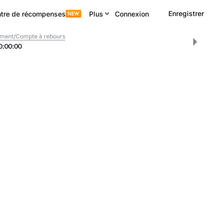
Enregistrer
tre de récompenses
Plus
Connexion
ment/Compte à rebours
0
:
00
:
00