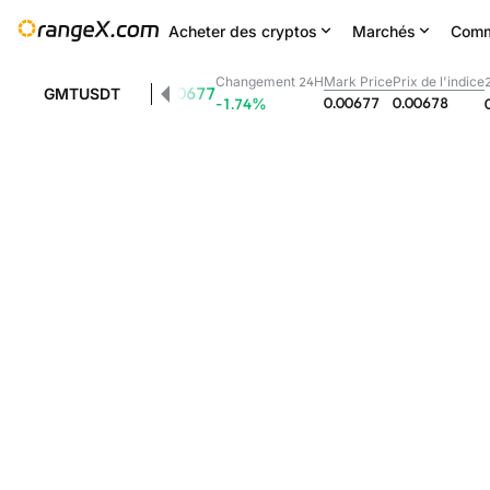
Acheter des cryptos
Marchés
Comm
Changement 24H
Mark Price
Prix de l'indice
0.00677
GMTUSDT
0.00677
0.00678
-1.74
%