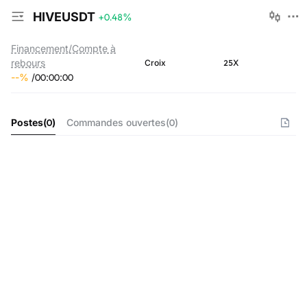
HIVEUSDT
+0.48
%
Financement/Compte à
rebours
25X
Croix
--
%
/
00
:
00
:
00
Postes
(
0
)
Commandes ouvertes
(
0
)