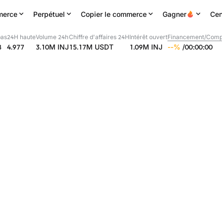
erce
Perpétuel
Copier le commerce
Gagner
Cen
bas
24H haute
Volume 24h
Chiffre d'affaires 24H
Intérêt ouvert
Financement/Compt
8
4.977
3.10M
INJ
15.17M
USDT
1.09M
INJ
--
%
/
00
:
00
:
00