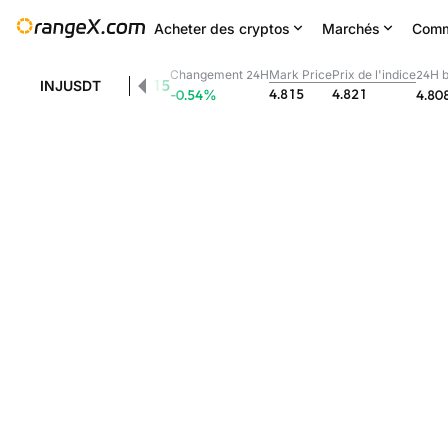
Acheter des cryptos
Marchés
Comm
Changement 24H
Mark Price
Prix de l'indice
24H 
4.815
INJUSDT
4.815
4.821
-0.54
%
4.80