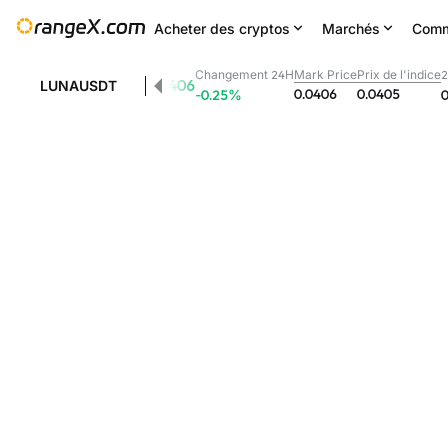
Acheter des cryptos
Marchés
Comm
Changement 24H
Mark Price
Prix de l'indice
2
0.0406
LUNAUSDT
0.0406
0.0405
-0.25
%