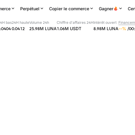
erce
Perpétuel
Copier le commerce
Gagner
Cen
4H bas
24H haute
Volume 24h
Chiffre d'affaires 24H
Intérêt ouvert
Financem
0.0404
0.0412
25.98M
LUNA
1.06M
USDT
8.98M
LUNA
--
%
/
00
: