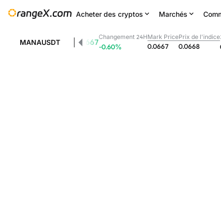
Acheter des cryptos
Marchés
Comm
Changement 24H
Mark Price
Prix de l'indice
0.0667
MANAUSDT
0.0667
0.0668
-0.60
%