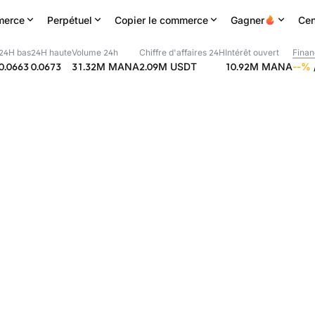
erce
Perpétuel
Copier le commerce
Gagner
Cen
24H bas
24H haute
Volume 24h
Chiffre d'affaires 24H
Intérêt ouvert
Fina
0.0663
0.0673
31.32M
MANA
2.09M
USDT
10.92M
MANA
--
%