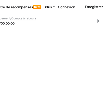
Enregistrer
tre de récompenses
Plus
Connexion
ncement/Compte à rebours
/
00
:
00
:
00