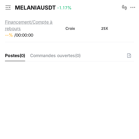
MELANIAUSDT
-1.17
%
Financement/Compte à
rebours
25X
Croix
--
%
/
00
:
00
:
00
Postes
(
0
)
Commandes ouvertes
(
0
)