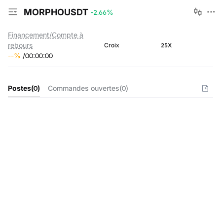
MORPHOUSDT
-2.66
%
Financement/Compte à
rebours
25X
Croix
--
%
/
00
:
00
:
00
Postes
(
0
)
Commandes ouvertes
(
0
)