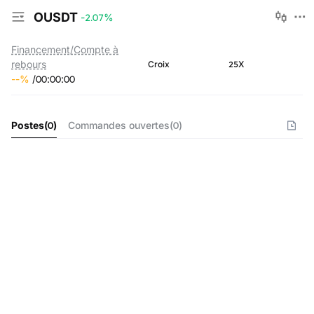
OUSDT
-2.07
%
Financement/Compte à
rebours
25X
Croix
--
%
/
00
:
00
:
00
Postes
(
0
)
Commandes ouvertes
(
0
)