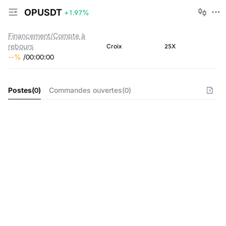
OPUSDT
+1.97
%
Financement/Compte à
rebours
25X
Croix
--
%
/
00
:
00
:
00
Postes
(
0
)
Commandes ouvertes
(
0
)