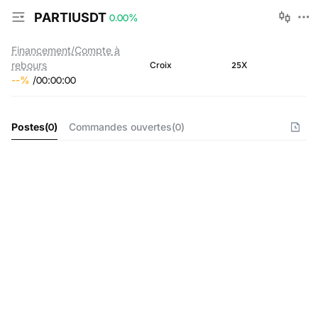
PARTIUSDT
0.00
%
Financement/Compte à
rebours
25X
Croix
--
%
/
00
:
00
:
00
Postes
(
0
)
Commandes ouvertes
(
0
)