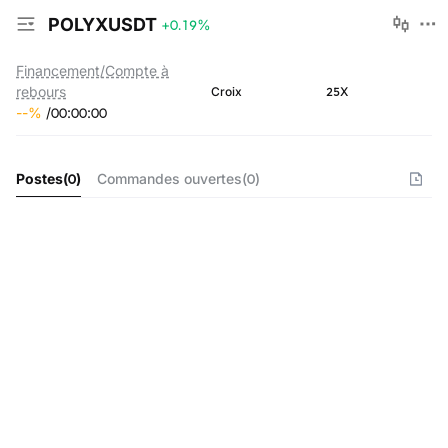
POLYXUSDT
+0.19
%
Financement/Compte à
rebours
25X
Croix
--
%
/
00
:
00
:
00
Postes
(
0
)
Commandes ouvertes
(
0
)