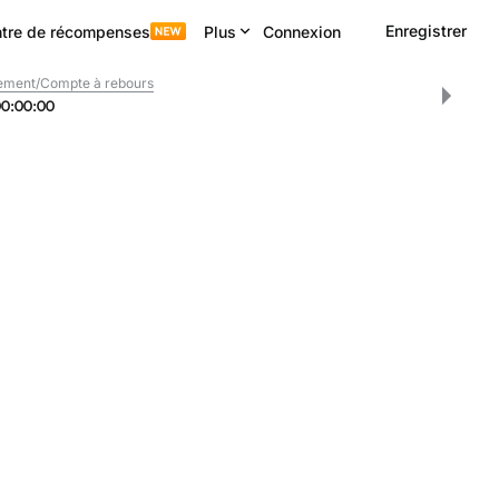
Enregistrer
tre de récompenses
Plus
Connexion
ement/Compte à rebours
00
:
00
:
00