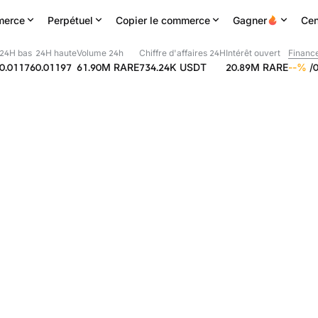
erce
Perpétuel
Copier le commerce
Gagner
Cen
24H bas
24H haute
Volume 24h
Chiffre d'affaires 24H
Intérêt ouvert
Financ
0.01176
0.01197
61.90M
RARE
734.24K
USDT
20.89M
RARE
--
%
/