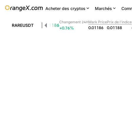
Acheter des cryptos
Marchés
Comm
Changement 24H
Mark Price
Prix de l'indice
0.01186
RAREUSDT
0.01186
0.01188
+0.76
%