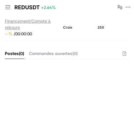
REDUSDT
+2.64
%
Financement/Compte à
rebours
25X
Croix
--
%
/
00
:
00
:
00
Postes
(
0
)
Commandes ouvertes
(
0
)