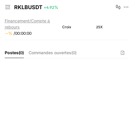
RKLBUSDT
+4.92
%
Financement/Compte à
rebours
25X
Croix
--
%
/
00
:
00
:
00
Postes
(
0
)
Commandes ouvertes
(
0
)