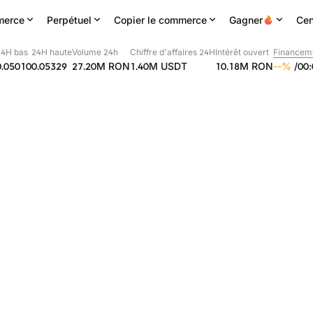
erce
Perpétuel
Copier le commerce
Gagner
Cen
24H bas
24H haute
Volume 24h
Chiffre d'affaires 24H
Intérêt ouvert
Financem
0.05010
0.05329
27.20M
RON
1.40M
USDT
10.18M
RON
--
%
/
00
: