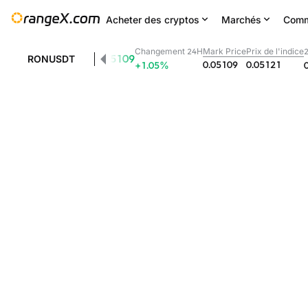
Acheter des cryptos
Marchés
Comm
Changement 24H
Mark Price
Prix de l'indice
0.05109
RONUSDT
0.05109
0.05121
+1.05
%