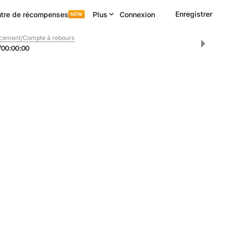
Enregistrer
tre de récompenses
Plus
Connexion
cement/Compte à rebours
/
00
:
00
:
00