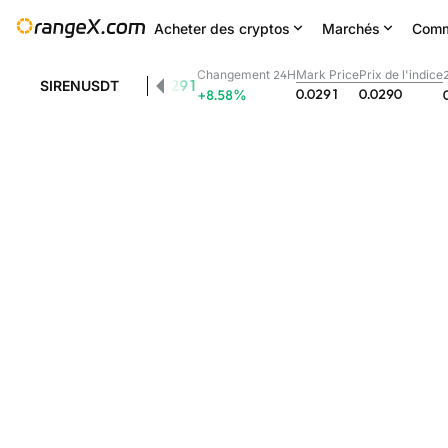
Acheter des cryptos
Marchés
Comm
Changement 24H
Mark Price
Prix de l'indice
0.0291
SIRENUSDT
0.0291
0.0290
+8.58
%