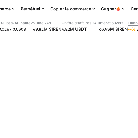
erce
Perpétuel
Copier le commerce
Gagner
Cen
24H bas
24H haute
Volume 24h
Chiffre d'affaires 24H
Intérêt ouvert
Finan
0.0267
0.0308
169.82M
SIREN
4.82M
USDT
63.93M
SIREN
--
%