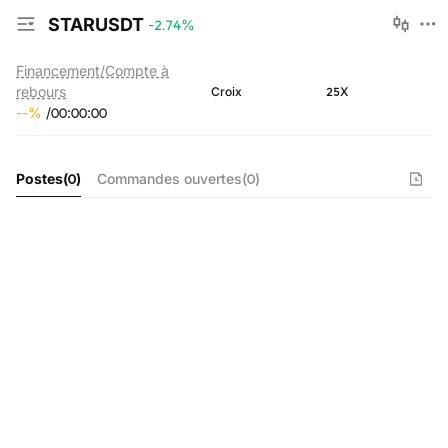
STARUSDT
-2.74
%
Financement/Compte à
rebours
25X
Croix
--
%
/
00
:
00
:
00
Postes
(
0
)
Commandes ouvertes
(
0
)