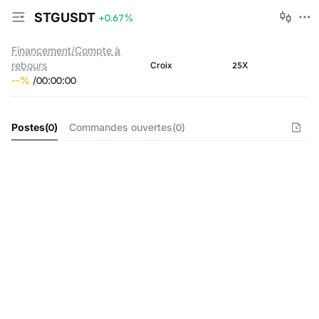
STGUSDT
+0.67
%
Financement/Compte à
rebours
25X
Croix
--
%
/
00
:
00
:
00
Postes
(
0
)
Commandes ouvertes
(
0
)