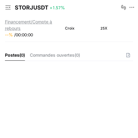
STORJUSDT
+1.57
%
Financement/Compte à
rebours
25X
Croix
--
%
/
00
:
00
:
00
Postes
(
0
)
Commandes ouvertes
(
0
)