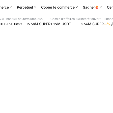
erce
Perpétuel
Copier le commerce
Gagner
Cen
24H bas
24H haute
Volume 24h
Chiffre d'affaires 24H
Intérêt ouvert
Finan
0.0813
0.0852
15.58M
SUPER
1.29M
USDT
5.56M
SUPER
--
%
/