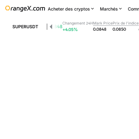
Acheter des cryptos
Marchés
Comm
Changement 24H
Mark Price
Prix de l'indice
0.0848
SUPERUSDT
0.0848
0.0850
+4.05
%