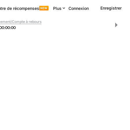
Enregistrer
tre de récompenses
Plus
Connexion
cement/Compte à rebours
00
:
00
:
00