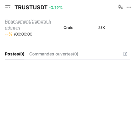
TRUSTUSDT
-0.19
%
Financement/Compte à
rebours
25X
Croix
--
%
/
00
:
00
:
00
Postes
(
0
)
Commandes ouvertes
(
0
)