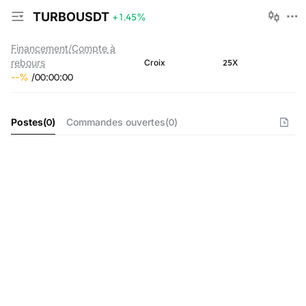
TURBOUSDT
+1.45
%
Financement/Compte à
rebours
25X
Croix
--
%
/
00
:
00
:
00
Postes
(
0
)
Commandes ouvertes
(
0
)