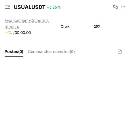
USUALUSDT
+3.85
%
Financement/Compte à
rebours
25X
Croix
--
%
/
00
:
00
:
00
Postes
(
0
)
Commandes ouvertes
(
0
)