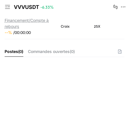
VVVUSDT
-6.33
%
Financement/Compte à
rebours
25X
Croix
--
%
/
00
:
00
:
00
Postes
(
0
)
Commandes ouvertes
(
0
)