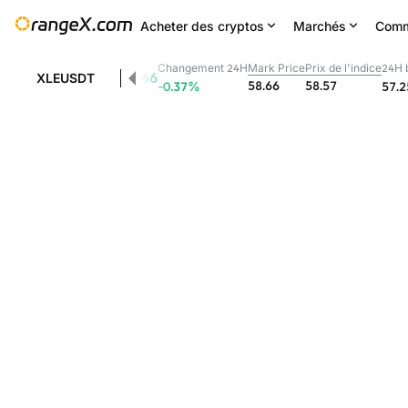
Acheter des cryptos
Marchés
Comm
Changement 24H
Mark Price
Prix de l'indice
24H 
58.66
XLEUSDT
58.66
58.57
-0.37
%
57.2