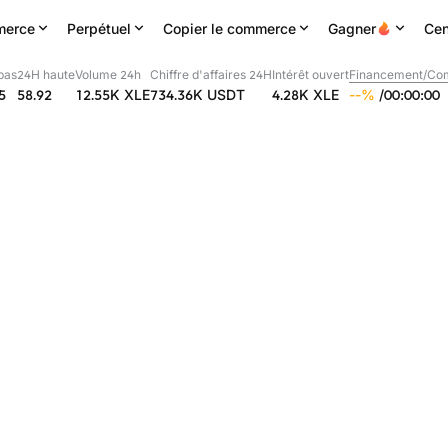
erce
Perpétuel
Copier le commerce
Gagner
Cen
bas
24H haute
Volume 24h
Chiffre d'affaires 24H
Intérêt ouvert
Financement/Com
5
58.92
12.55K
XLE
734.36K
USDT
4.28K
XLE
--
%
/
00
:
00
:
00