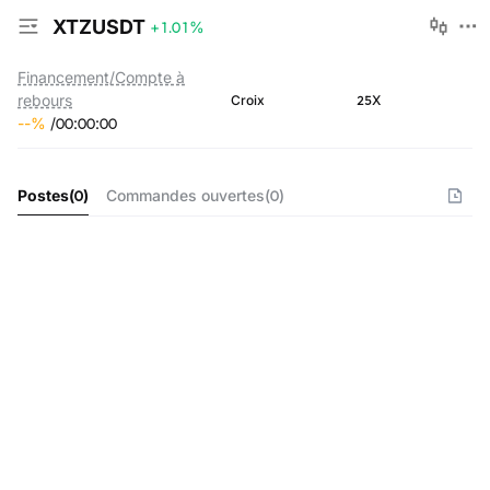
XTZUSDT
+1.01
%
Financement/Compte à
rebours
25X
Croix
--
%
/
00
:
00
:
00
Postes
(
0
)
Commandes ouvertes
(
0
)