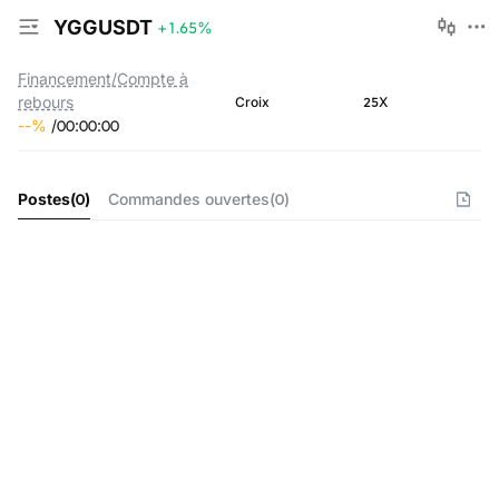
YGGUSDT
+1.65
%
Financement/Compte à
rebours
25X
Croix
--
%
/
00
:
00
:
00
Postes
(
0
)
Commandes ouvertes
(
0
)