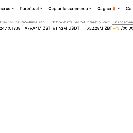
erce
Perpétuel
Copier le commerce
Gagner
Cen
 bas
24H haute
Volume 24h
Chiffre d'affaires 24H
Intérêt ouvert
Financemen
1247
0.1938
976.94M
ZBT
161.42M
USDT
352.28M
ZBT
--
%
/
00
:
0