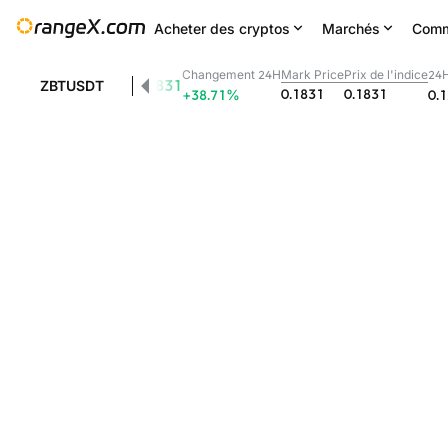
Acheter des cryptos
Marchés
Comm
Changement 24H
Mark Price
Prix de l'indice
24H
0.1831
ZBTUSDT
0.1831
0.1831
+38.71
%
0.