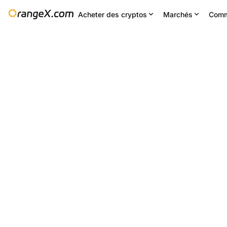
Acheter des cryptos
Marchés
Comm
Changement 24H
24H bas
24
--
0.187
Paramètres
--
EIGEN/USDT
+1.63
%
0.183
0.