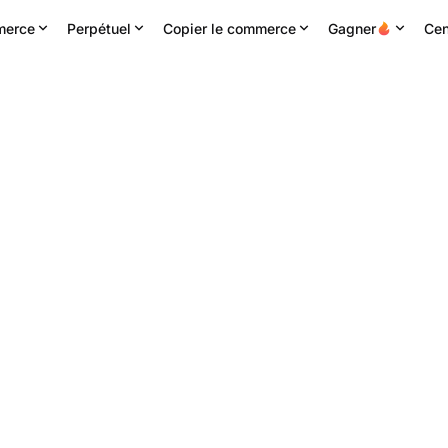
erce
Perpétuel
Copier le commerce
Gagner
Cen
H haute
Volume 24h
Chiffre d'affaires 24H
191
1.43M
EIGEN
268.40K
USDT