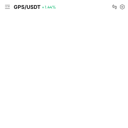
GPS/USDT
+1.44
%