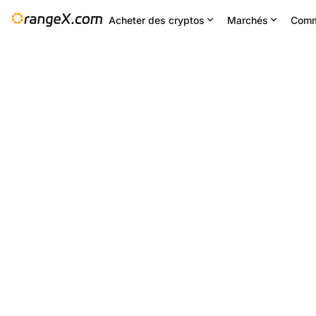
Acheter des cryptos
Marchés
Comm
Changement 24H
24H bas
--
0.0686
Paramètres
--
HOLO/USDT
+0.88
%
0.0673