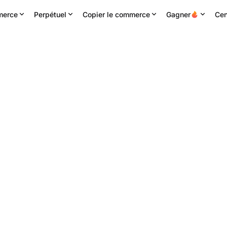
erce
Perpétuel
Copier le commerce
Gagner
Cen
24H haute
Volume 24h
Chiffre d'affaires 24H
0.0695
1.74M
HOLO
119.42K
USDT