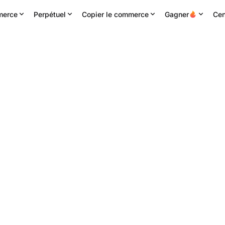
erce
Perpétuel
Copier le commerce
Gagner
Cen
24H haute
Volume 24h
Chiffre d'affaires 24H
0.0618
8.46M
HYPER
496.35K
USDT