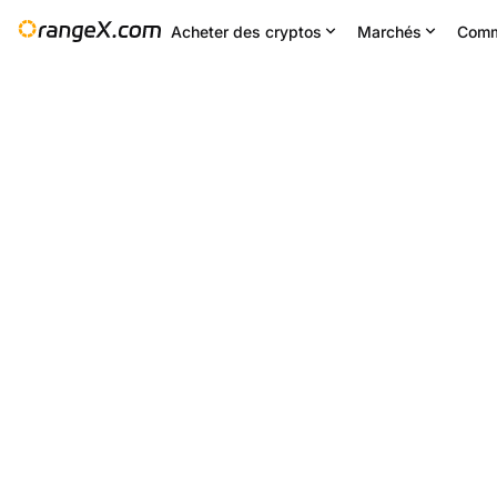
Acheter des cryptos
Marchés
Comm
Changement 24H
24H bas
--
0.0589
Paramètres
--
HYPER/USDT
+1.90
%
0.0561