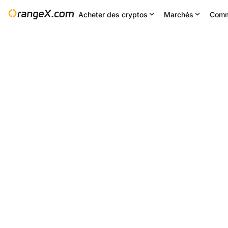
Acheter des cryptos
Marchés
Comm
Changement 24H
24H bas
2
--
0.20294
Paramètres
--
NES/USDT
+1.58
%
0.19619
0