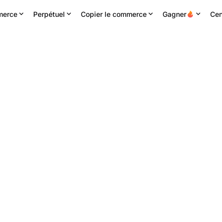
erce
Perpétuel
Copier le commerce
Gagner
Cen
4H haute
Volume 24h
Chiffre d'affaires 24H
.20791
10.94M
NES
2.21M
USDT