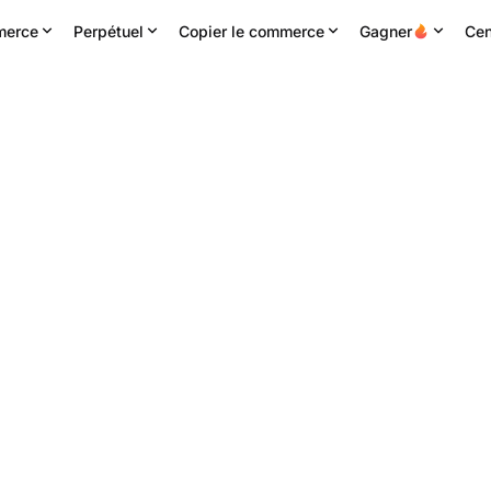
erce
Perpétuel
Copier le commerce
Gagner
Cen
s
24H haute
Volume 24h
Chiffre d'affaires 24H
8
0.00436
30.00M
PIXEL
126.77K
USDT