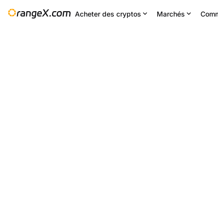
Acheter des cryptos
Marchés
Comm
Changement 24H
24H bas
2
--
0.2953
Paramètres
--
RAVE/USDT
+4.61
%
0.2795
0