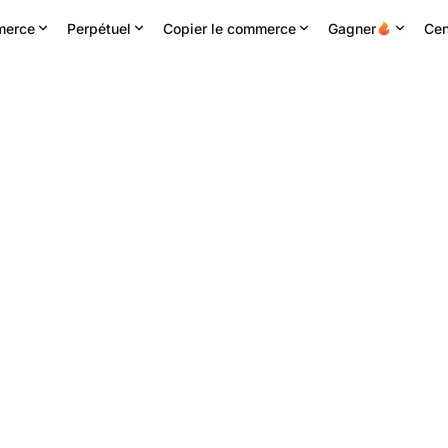
erce
Perpétuel
Copier le commerce
Gagner
Cen
4H haute
Volume 24h
Chiffre d'affaires 24H
.2984
258.98K
RAVE
73.90K
USDT