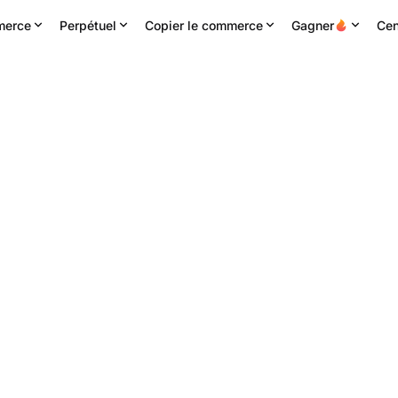
erce
Perpétuel
Copier le commerce
Gagner
Cen
H haute
Volume 24h
Chiffre d'affaires 24H
40005
1.64M
RE
638.19K
USDT