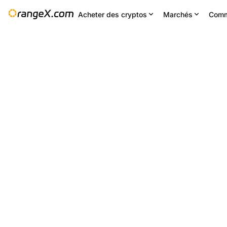
Acheter des cryptos
Marchés
Comm
Changement 24H
24H bas
24
--
0.38528
Paramètres
--
RE/USDT
+0.43
%
0.37745
0.