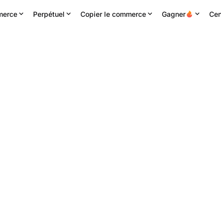
erce
Perpétuel
Copier le commerce
Gagner
Cen
H haute
Volume 24h
Chiffre d'affaires 24H
1359
651.64K
STX
86.95K
USDT