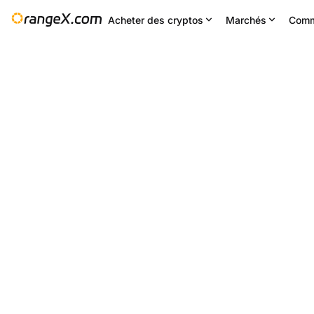
Acheter des cryptos
Marchés
Comm
Changement 24H
24H bas
24
--
0.1335
Paramètres
--
STX/USDT
-1.18
%
0.1311
0.